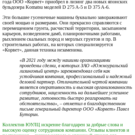
года ООО «Корвет» приобрел в лизинг два новых японских
бульдозера Komatsu моделей D 275 A-5 и D 375 A-6.
Эти большие гусеничные машины буквально завораживают
своей мощью и размерами. Они прекрасно справляются с
перемещением грунта, расчисткой территории, засыпанием
карьеров, возведением дамб, планировочными работами,
рыхлением скальных пород и мерзлых грунтов и пр. В
строительных работах, на которых специализируется
«Корвет», данная техника незаменима.
«В 2021 году между нашими организациями
проведены сделки, в которых ЗАО «Южноуральский
лизинговый центр» зарекомендовал себя как
устойчивая компания, профессиональный и надежный
деловой партнер. Отличительной чертой компании
является оперативность и высокая организованность
сотрудников, нацеленность на дальнейшее успешное
развитие, готовность быстро реагировать на
обстоятельства», – отметил в благодарственном
письме генеральный директор ООО «Корвет» Павел
Буторин.
Коллектив ЮУЛЦ искренне благодарен за добрые слова и
высокую оценку сотрудников компании. Отзывы клиентов и